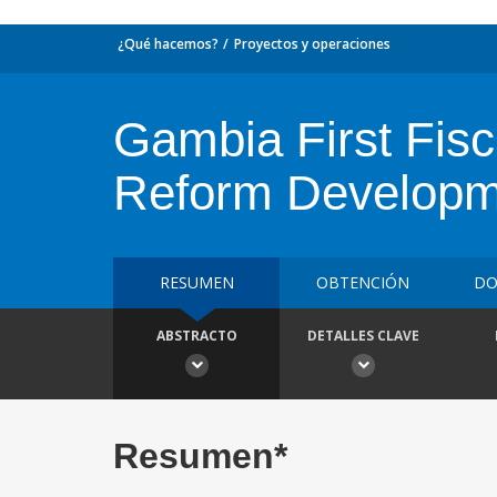
¿Qué hacemos?
Proyectos y operaciones
Gambia First Fis
Reform Developme
RESUMEN
OBTENCIÓN
DO
ABSTRACTO
DETALLES CLAVE
Resumen*