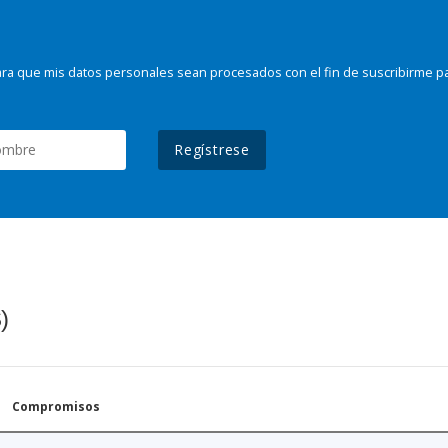
ra que mis datos personales sean procesados con el fin de suscribirme p
Regístrese
)
Compromisos