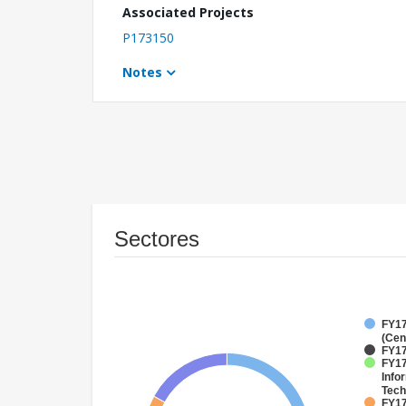
Associated Projects
P173150
Notes
Sectores
FY17
(Cen
FY17
FY17
Info
Tech
FY17