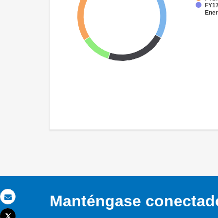
FY17
Ener
Manténgase conectado,
Correo electrónico
Tweet