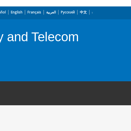
añol
English
Français
العربية
Русский
中文
y and Telecom