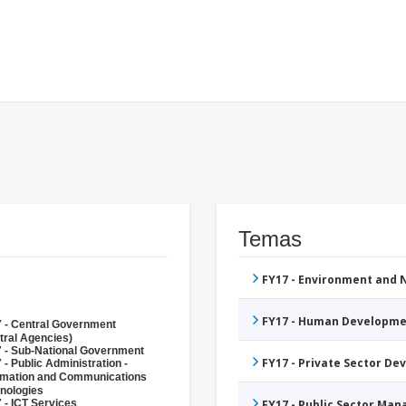
Temas
FY17 - Environment and
FY17 - Human Developme
 - Central Government
tral Agencies)
 - Sub-National Government
FY17 - Private Sector D
 - Public Administration -
rmation and Communications
nologies
 - ICT Services
FY17 - Public Sector Ma