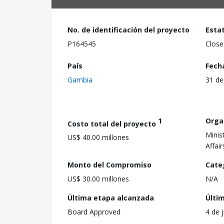
No. de identificación del proyecto
Esta
P164545
Close
País
Fech
Gambia
31 de
1
Orga
Costo total del proyecto
Minis
US$ 40.00 millones
Affai
Monto del Compromiso
Cate
US$ 30.00 millones
N/A
Última etapa alcanzada
Últi
Board Approved
4 de 