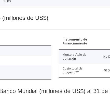
30.00
o (millones de US$)
Instrumento de
Financiamiento
Monto a título de
No D
donación
Costo total del
40.0
proyecto**
Banco Mundial (millones de US$) al 31 de 