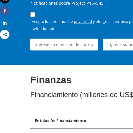
Notificaciones sobre Project P164545
Imprimir
Share
Acepto los términos de
privacidad
y otorgo mi permiso pa
Share
seleccionado.
Finanzas
Financiamiento (millones de US$
Entidad De Financiamiento