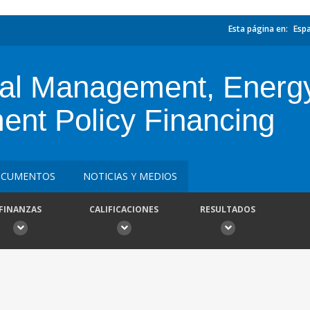
Esta página en:
Esp
cal Management, Energ
nt Policy Financing
CUMENTOS
NOTICIAS Y MEDIOS
FINANZAS
CALIFICACIONES
RESULTADOS