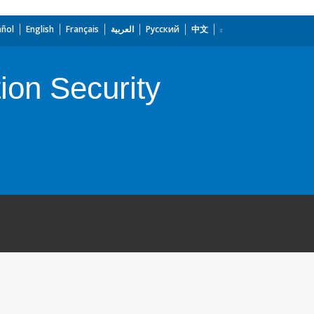
añol
English
Français
العربية
Русский
中文
on Security