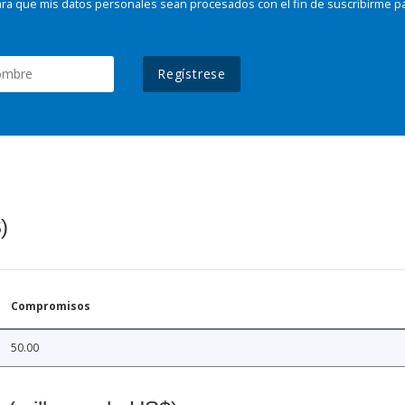
ra que mis datos personales sean procesados con el fin de suscribirme p
Regístrese
)
Compromisos
50.00