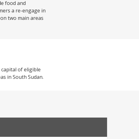
de food and
armers a re-engage in
s on two main areas
apital of eligible
eas in South Sudan.