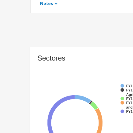
Notes
Sectores
FY1
FY17
Agri
FY1
FY17
and
FY17