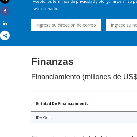
Acepto los términos de
privacidad
y otorgo mi permiso pa
Imprimir
seleccionado.
Share
Share
Finanzas
Financiamiento (millones de US$
Entidad De Financiamiento
IDA Grant