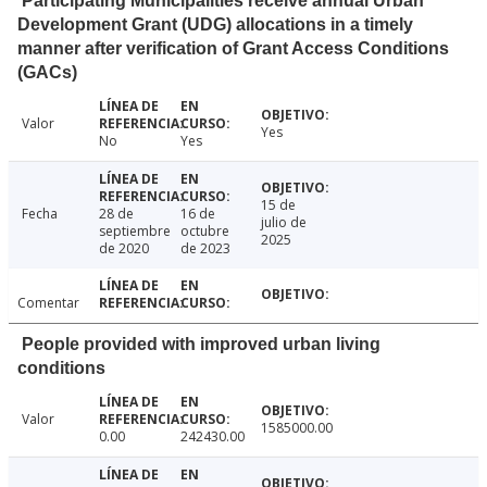
Participating Municipalities receive annual Urban
Development Grant (UDG) allocations in a timely
manner after verification of Grant Access Conditions
(GACs)
Valor
Yes
No
Yes
15 de
Fecha
28 de
16 de
julio de
septiembre
octubre
2025
de 2020
de 2023
Comentar
People provided with improved urban living
conditions
Valor
1585000.00
0.00
242430.00