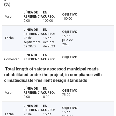
(%)
Valor
100.00
0.00
100.00
15 de
Fecha
28 de
16 de
julio de
septiembre
octubre
2025
de 2020
de 2023
Comentar
Total length of safety assessed municipal roads
rehabilitated under the project, in compliance with
climate/disaster-resilient design standards
Valor
75.00
0.00
0.00
15 de
Fecha
28 de
16 de