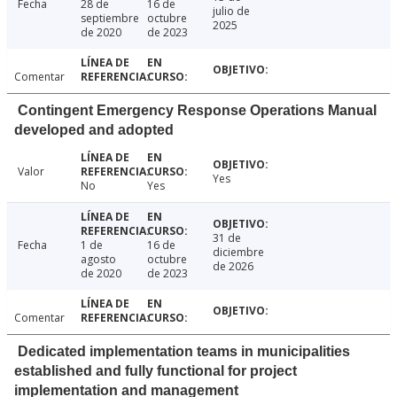
Fecha
28 de
16 de
julio de
septiembre
octubre
2025
de 2020
de 2023
Comentar
Contingent Emergency Response Operations Manual
developed and adopted
Valor
Yes
No
Yes
31 de
Fecha
1 de
16 de
diciembre
agosto
octubre
de 2026
de 2020
de 2023
Comentar
Dedicated implementation teams in municipalities
established and fully functional for project
implementation and management