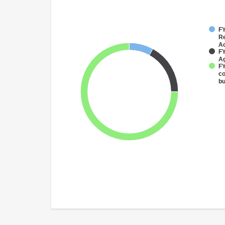
FY
Re
Ac
FY
Ag
FY
co
bu