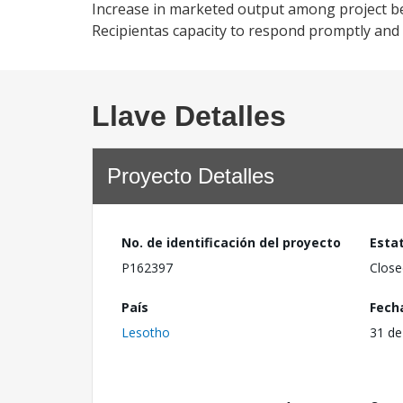
Increase in marketed output among project bene
Recipientas capacity to respond promptly and 
Llave Detalles
Proyecto Detalles
No. de identificación del proyecto
Esta
P162397
Close
País
Fech
Lesotho
31 de