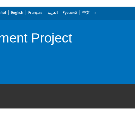
añol
English
Français
العربية
Русский
中文
ment Project