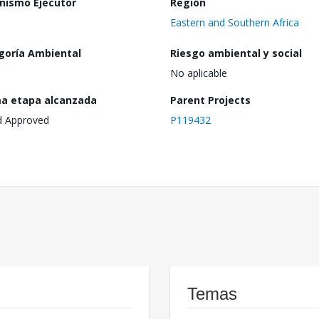
nismo Ejecutor
Región
Eastern and Southern Africa
goría Ambiental
Riesgo ambiental y social
No aplicable
ma etapa alcanzada
Parent Projects
d Approved
P119432
Temas