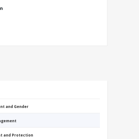
ón
nt and Gender
nagement
nt and Protection