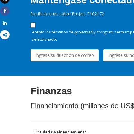
Manténgase conectado,
Imprimir
Notificaciones sobre Project P162172
Share
Share
Acepto los términos de
privacidad
y otorgo mi permiso pa
seleccionado.
Finanzas
Financiamiento (millones de US$
Entidad De Financiamiento