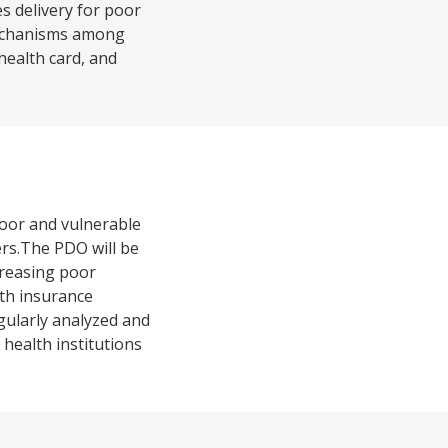
s delivery for poor
 mechanisms among
health card, and
poor and vulnerable
ers.The PDO will be
creasing poor
alth insurance
egularly analyzed and
 health institutions