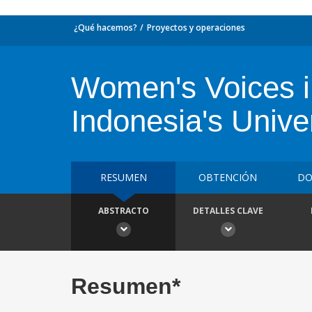
¿Qué hacemos?
Proyectos y operaciones
Women's Voices i
Indonesia's Unive
RESUMEN
OBTENCIÓN
DO
ABSTRACTO
DETALLES CLAVE
Resumen*