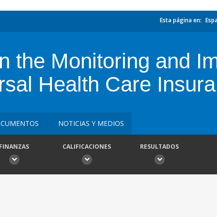
Esta página en:
Esp
n the Monitoring and I
rsal Health Care Insur
CUMENTOS
NOTICIAS Y MEDIOS
FINANZAS
CALIFICACIONES
RESULTADOS