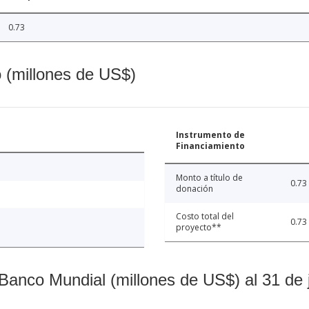
0.73
o (millones de US$)
Instrumento de
Financiamiento
Monto a título de
0.73
donación
Costo total del
0.73
proyecto**
Banco Mundial (millones de US$) al 31 de 