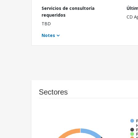
Servicios de consultoría
Últi
requeridos
CD A
TBD
Notes
Sectores
F
F
F