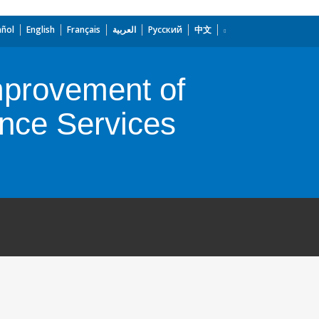
añol
English
Français
العربية
Русский
中文
mprovement of
ance Services