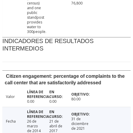
census)
76,800
and one
public
standpost
provides
water to
300people.
INDICADORES DE RESULTADOS
INTERMEDIOS
Citizen engagement: percentage of complaints to the
call center that are satisfactorily addressed
Valor
80.00
0.00
0.00
31 de
Fecha
26 de
21 de
diciembre
marzo
abril de
de 2021
de 2014
2017