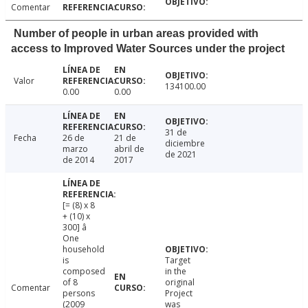
Comentar
Number of people in urban areas provided with
access to Improved Water Sources under the project
Valor
134100.00
0.00
0.00
31 de
Fecha
26 de
21 de
diciembre
marzo
abril de
de 2021
de 2014
2017
[= (8) x 8
+ (10) x
300] â
One
household
is
Target
composed
in the
of 8
original
Comentar
persons
Project
(2009
was