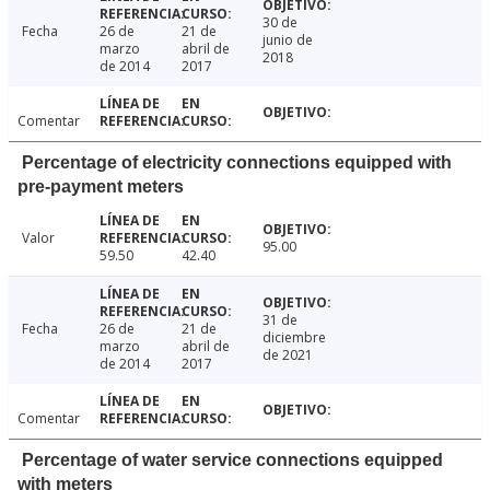
30 de
Fecha
26 de
21 de
junio de
marzo
abril de
2018
de 2014
2017
Comentar
Percentage of electricity connections equipped with
pre-payment meters
Valor
95.00
59.50
42.40
31 de
Fecha
26 de
21 de
diciembre
marzo
abril de
de 2021
de 2014
2017
Comentar
Percentage of water service connections equipped
with meters