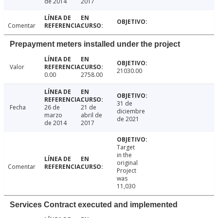
de 2014
2017
Comentar
Prepayment meters installed under the project
Valor
21030.00
0.00
2758.00
31 de
Fecha
26 de
21 de
diciembre
marzo
abril de
de 2021
de 2014
2017
Target
in the
original
Comentar
Project
was
11,030
Services Contract executed and implemented