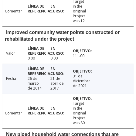
Target
in the
Comentar
original
Project
was 12
Improved community water points constructed or
rehabilitated under the project
Valor
111.00
0.00
0.00
31 de
Fecha
26 de
21 de
diciembre
marzo
abril de
de 2021
de 2014
2017
Target
in the
Comentar
original
Project
was 80
New piped household water connections that are