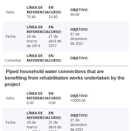
Valor
90.00
70.40
33.80
31 de
Fecha
26 de
21 de
diciembre
marzo
abril de
de 2021
de 2014
2017
Comentar
Piped household water connections that are
benefiting from rehabilitation works undertaken by the
project
Valor
10000.00
0.00
0.00
31 de
Fecha
26 de
21 de
diciembre
marzo
abril de
de 2021