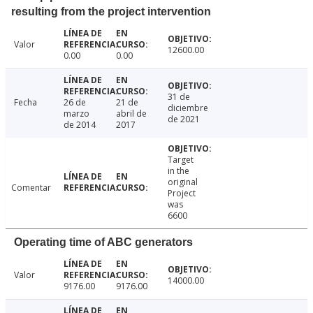
resulting from the project intervention
Valor
12600.00
0.00
0.00
31 de
Fecha
26 de
21 de
diciembre
marzo
abril de
de 2021
de 2014
2017
Target
in the
original
Comentar
Project
was
6600
Operating time of ABC generators
Valor
14000.00
9176.00
9176.00