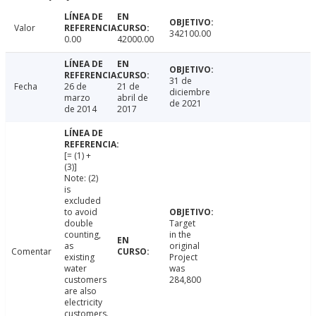
Valor
342100.00
0.00
42000.00
31 de
Fecha
26 de
21 de
diciembre
marzo
abril de
de 2021
de 2014
2017
[= (1) +
(3)]
Note: (2)
is
excluded
to avoid
double
Target
counting,
in the
as
original
Comentar
existing
Project
water
was
customers
284,800
are also
electricity
customers.