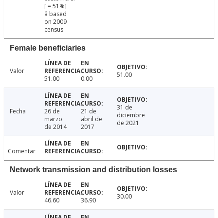
[ = 51%]
â based
on 2009
census
Female beneficiaries
Valor
51.00
51.00
0.00
31 de
Fecha
26 de
21 de
diciembre
marzo
abril de
de 2021
de 2014
2017
Comentar
Network transmission and distribution losses
Valor
30.00
46.60
36.90