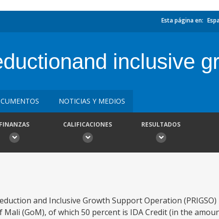
Esta página en:
Esp
eductionand inclusive 
CUMENTOS
NOTICIAS Y MEDIOS
FINANZAS
CALIFICACIONES
RESULTADOS
eduction and Inclusive Growth Support Operation (PRIGSO) 
 Mali (GoM), of which 50 percent is IDA Credit (in the amoun