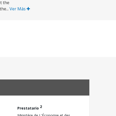
t the
he...
Ver Más
2
Prestatario
Ministère de L'Économie et des