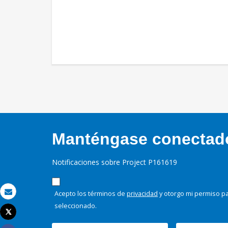
Manténgase conectado,
Notificaciones sobre Project P161619
Acepto los términos de
privacidad
y otorgo mi permiso pa
Correo electrónico
seleccionado.
Tweet
Imprimir