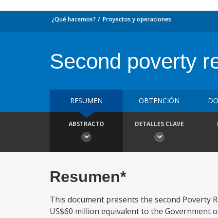
¿Qué hacemos?
Proyectos y operaciones
Second poverty r
RESUMEN
OBTENCIÓN
DO
ABSTRACTO
DETALLES CLAVE
Resumen*
This document presents the second Poverty R
US$60 million equivalent to the Government of