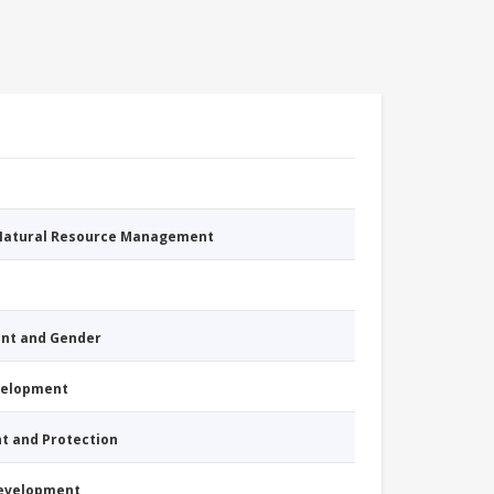
 Natural Resource Management
nt and Gender
evelopment
nt and Protection
Development