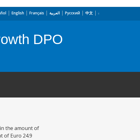
añol
English
Français
العربية
Русский
中文
growth DPO
in the amount of
t of Euro 24.9