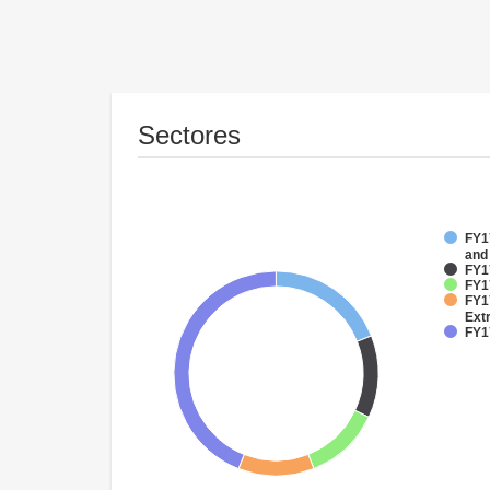
Sectores
FY17
and
FY1
FY17
FY1
Ext
FY17