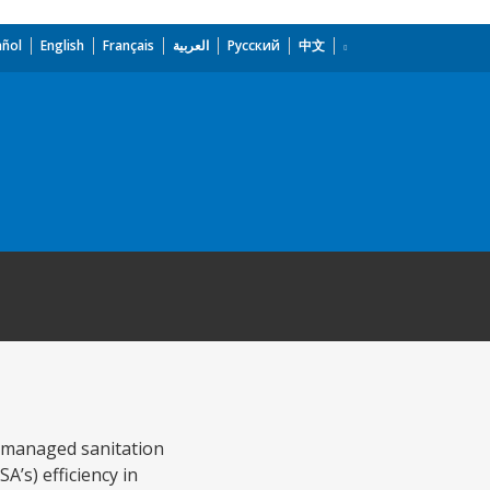
añol
English
Français
العربية
Русский
中文
y managed sanitation
’s) efficiency in