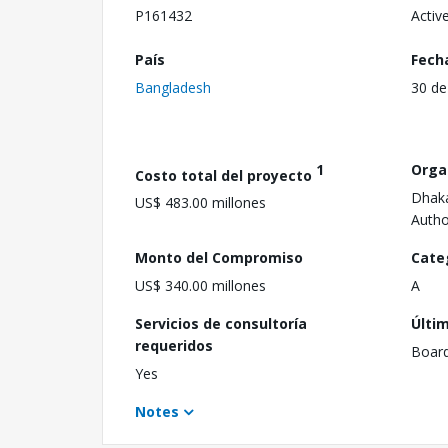
P161432
Activ
País
Fech
Bangladesh
30 de
1
Orga
Costo total del proyecto
Dhaka
US$ 483.00 millones
Autho
Monto del Compromiso
Cate
US$ 340.00 millones
A
Servicios de consultoría
Últi
requeridos
Boar
Yes
Notes