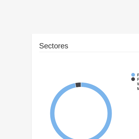
Sectores
F
F
W