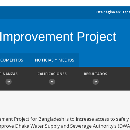
Esta página en:
Esp
 Improvement Project
CUMENTOS
NOTICIAS Y MEDIOS
FINANZAS
CALIFICACIONES
RESULTADOS
ment Project for Bangladesh is to increase access to safel
 improve Dhaka Water Supply and Sewerage Authority’s (DWASA