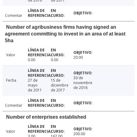
de 2016
de 2017
Comentar
Number of agribusiness firms having signed an
agreement committing to invest in an area of at least
5ha
Valor
20.00
0.00
0.00
30 de
Fecha
27 de
15 de
noviembre
mayo
diciembre
de 2018
de 2011
de 2017
Comentar
Number of enterprises established
Valor
200.00
3.00
167.00