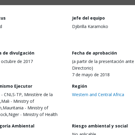
tus
Jefe del equipo
d
Djibrilla Karamoko
a de divulgación
Fecha de aprobación
 octubre de 2017
(a partir de la presentación ante 
Directorio)
7 de mayo de 2018
nismo Ejecutor
Región
 - CNLS-TP, Ministère de la
Western and Central Africa
,Mali - Ministry of
h,Mauritania - Ministry of
tock,Niger - Ministry of Health
goría Ambiental
Riesgo ambiental y social
No aplicable