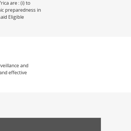
a are : (i) to
mic preparedness in
aid Eligible
rveillance and
and effective