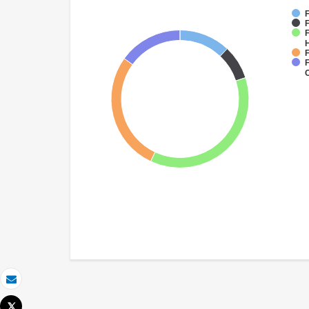
F
F
F
F
F
Correo electrónico
Tweet