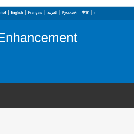
añol
English
Français
العربية
Русский
中文
s Enhancement