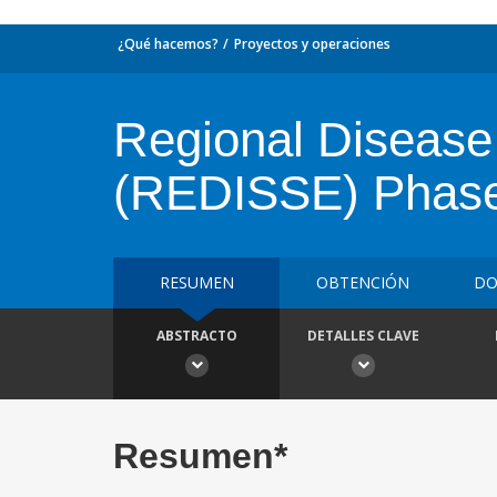
¿Qué hacemos?
Proyectos y operaciones
Regional Disease
(REDISSE) Phase 
RESUMEN
OBTENCIÓN
DO
ABSTRACTO
DETALLES CLAVE
Resumen*