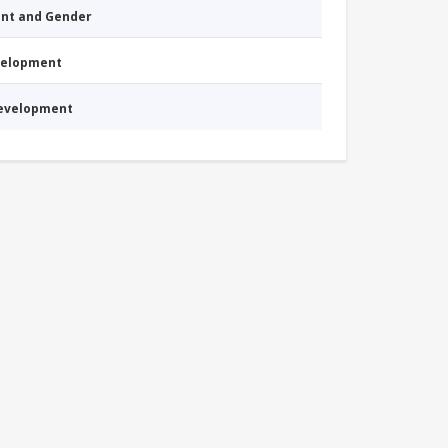
nt and Gender
evelopment
Development