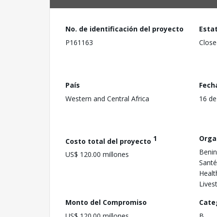
No. de identificación del proyecto
Esta
P161163
Close
País
Fech
Western and Central Africa
16 de
1
Orga
Costo total del proyecto
Benin
US$ 120.00 millones
Santé
Healt
Lives
Monto del Compromiso
Cate
US$ 120.00 millones
B