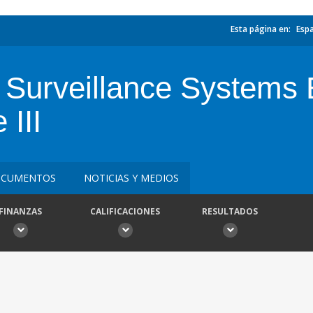
Esta página en:
Esp
 Surveillance System
III
CUMENTOS
NOTICIAS Y MEDIOS
FINANZAS
CALIFICACIONES
RESULTADOS