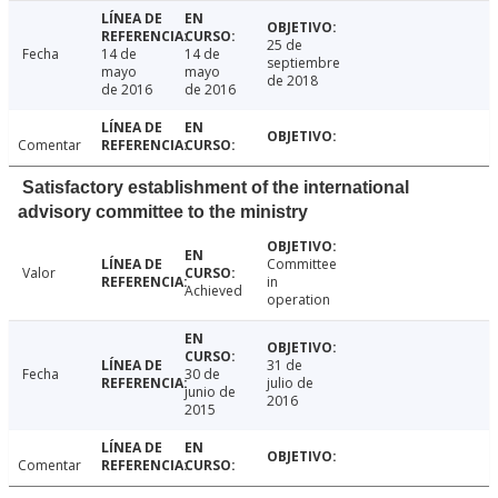
25 de
Fecha
14 de
14 de
septiembre
mayo
mayo
de 2018
de 2016
de 2016
Comentar
Satisfactory establishment of the international
advisory committee to the ministry
Committee
Valor
in
Achieved
operation
31 de
Fecha
30 de
julio de
junio de
2016
2015
Comentar