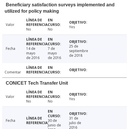
Beneficiary satisfaction surveys implemented and
utilized for policy making
Valor
Yes
No
No
25 de
Fecha
14 de
7 de
septiembre
mayo
mayo
de 2018
de 2016
de 2016
Comentar
CONICET Tech Transfer Unit
Valor
Yes
No
No
31 de
Fecha
30 de
julio de
junio de
2016