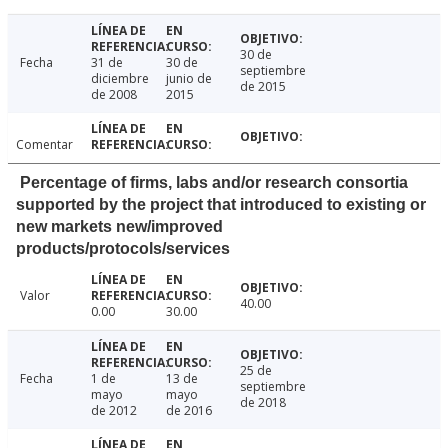
30 de
Fecha
31 de
30 de
septiembre
diciembre
junio de
de 2015
de 2008
2015
Comentar
Percentage of firms, labs and/or research consortia
supported by the project that introduced to existing or
new markets new/improved
products/protocols/services
Valor
40.00
0.00
30.00
25 de
Fecha
1 de
13 de
septiembre
mayo
mayo
de 2018
de 2012
de 2016