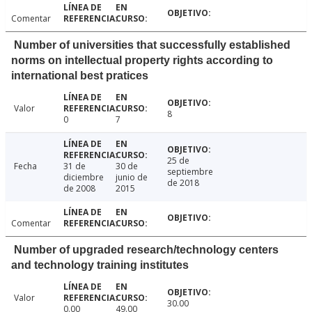
Comentar
Number of universities that successfully established
norms on intellectual property rights according to
international best pratices
Valor
8
0
7
25 de
Fecha
31 de
30 de
septiembre
diciembre
junio de
de 2018
de 2008
2015
Comentar
Number of upgraded research/technology centers
and technology training institutes
Valor
30.00
0.00
49.00