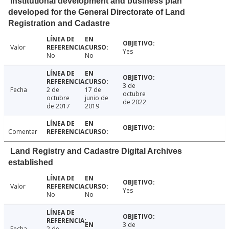
Institutional development and business plan
developed for the General Directorate of Land
Registration and Cadastre
Valor
Yes
No
No
3 de
Fecha
2 de
17 de
octubre
octubre
junio de
de 2022
de 2017
2019
Comentar
Land Registry and Cadastre Digital Archives
established
Valor
Yes
No
No
3 de
Fecha
2 de