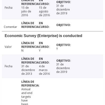
31 de
Fecha
15 de
15 de
diciembre
julio de
agosto
de 2019
2016
de 2016
Comentar
Economic Survey (Enterprise) is conducted
Valor
Y
N
Y
31 de
Fecha
31 de
4 de
diciembre
diciembre
marzo
de 2019
de 2013
de 2016
Annual
and end
targets
have
been