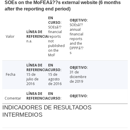
SOEs on the MoFEAâ??s external website (6 months
after the reporting end period)
SOEsâ??
SOEsâ??
annual
financial
financial
Valor
reports
reports
n.a.
not
and the
published
DPPPâ??
on the
s
MoF
31 de
Fecha
15 de
15 de
diciembre
julio de
agosto
de 2019
2016
de 2016
Comentar
INDICADORES DE RESULTADOS
INTERMEDIOS