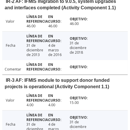
IR-2 AF: IFMIS migration to 9.0.5, system upgrades
and interfaces completed (Activity Component 1.1)
Valor
46.00
46.00
46.00
31 de
Fecha
31 de
4 de
diciembre
diciembre
marzo
de 2018
de 2013
de 2016
Comentar
IR-3 AF: IFMIS module to support donor funded
projects is operational (Activity Component 1.1)
Valor
15.00
4.00
4.00
31 de
Fecha
31 de
4 de
diciembre
diciembre
marzo