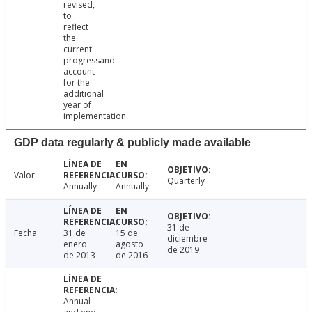
revised,
to
reflect
the
current
progressand
account
for the
additional
year of
implementation
GDP data regularly & publicly made available
Valor
Quarterly
Annually
Annually
31 de
Fecha
31 de
15 de
diciembre
enero
agosto
de 2019
de 2013
de 2016
Annual