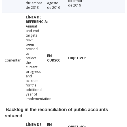
diciembre
diciembre
agosto
de 2019
de 2013
de 2016
Annual
and end
targets
have
been
revised,
to
reflect
Comentar
the
current
progress
and
account
for the
additional
year of
implementation
Backlog in the reconciliation of public accounts
reduced