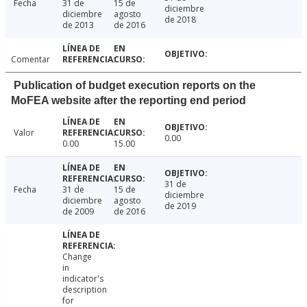
Fecha
31 de
15 de
diciembre
diciembre
agosto
de 2018
de 2013
de 2016
Comentar
Publication of budget execution reports on the
MoFEA website after the reporting end period
Valor
0.00
0.00
15.00
31 de
Fecha
31 de
15 de
diciembre
diciembre
agosto
de 2019
de 2009
de 2016
Change
in
indicator's
description
for