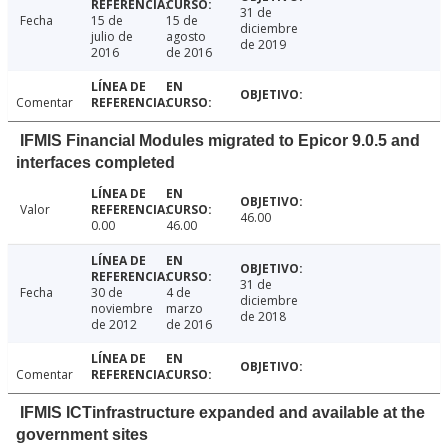
31 de
Fecha
15 de
15 de
diciembre
julio de
agosto
de 2019
2016
de 2016
Comentar
IFMIS Financial Modules migrated to Epicor 9.0.5 and
interfaces completed
Valor
46.00
0.00
46.00
31 de
Fecha
30 de
4 de
diciembre
noviembre
marzo
de 2018
de 2012
de 2016
Comentar
IFMIS ICTinfrastructure expanded and available at the
government sites