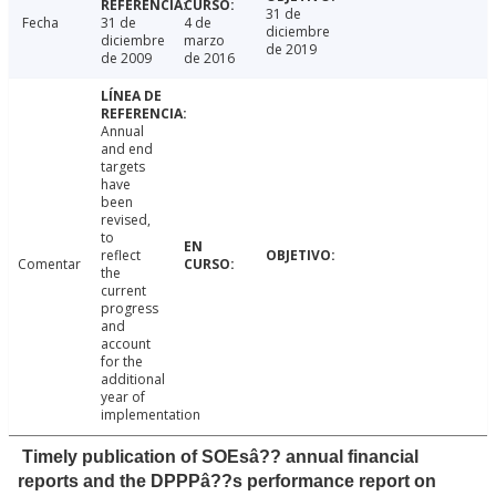
31 de
Fecha
31 de
4 de
diciembre
diciembre
marzo
de 2019
de 2009
de 2016
Annual
and end
targets
have
been
revised,
to
reflect
Comentar
the
current
progress
and
account
for the
additional
year of
implementation
Timely publication of SOEsâ?? annual financial
reports and the DPPPâ??s performance report on