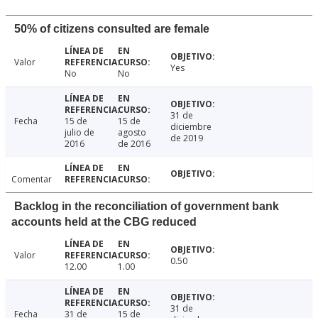
50% of citizens consulted are female
Valor
Yes
No
No
31 de
Fecha
15 de
15 de
diciembre
julio de
agosto
de 2019
2016
de 2016
Comentar
Backlog in the reconciliation of government bank
accounts held at the CBG reduced
Valor
0.50
12.00
1.00
31 de
Fecha
31 de
15 de