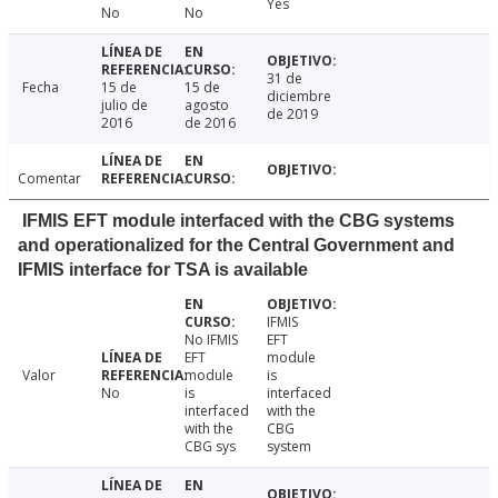
Yes
No
No
31 de
Fecha
15 de
15 de
diciembre
julio de
agosto
de 2019
2016
de 2016
Comentar
IFMIS EFT module interfaced with the CBG systems
and operationalized for the Central Government and
IFMIS interface for TSA is available
IFMIS
No IFMIS
EFT
EFT
module
Valor
module
is
No
is
interfaced
interfaced
with the
with the
CBG
CBG sys
system