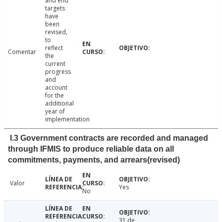
and end
targets
have
been
revised,
to
reflect
Comentar
the
current
progress
and
account
for the
additional
year of
implementation
I.3 Government contracts are recorded and managed
through IFMIS to produce reliable data on all
commitments, payments, and arrears(revised)
Valor
Yes
No
31 de