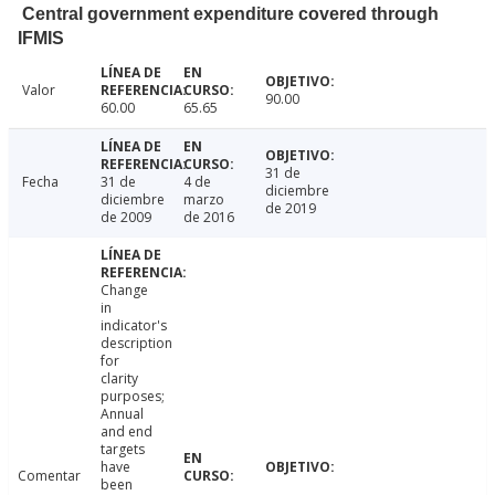
Central government expenditure covered through
IFMIS
Valor
90.00
60.00
65.65
31 de
Fecha
31 de
4 de
diciembre
diciembre
marzo
de 2019
de 2009
de 2016
Change
in
indicator's
description
for
clarity
purposes;
Annual
and end
targets
have
Comentar
been