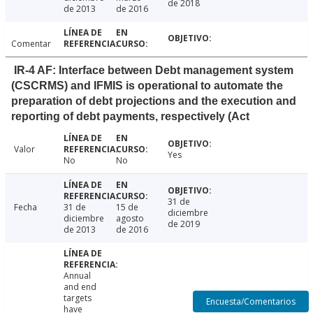
de 2018
de 2013
de 2016
Comentar
IR-4 AF: Interface between Debt management system
(CSCRMS) and IFMIS is operational to automate the
preparation of debt projections and the execution and
reporting of debt payments, respectively (Act
Valor
Yes
No
No
31 de
Fecha
31 de
15 de
diciembre
diciembre
agosto
de 2019
de 2013
de 2016
Annual
and end
targets
Encuesta/Comentarios
have