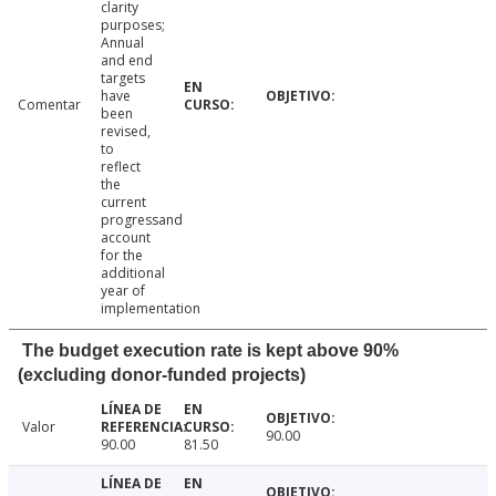
clarity
purposes;
Annual
and end
targets
have
Comentar
been
revised,
to
reflect
the
current
progressand
account
for the
additional
year of
implementation
The budget execution rate is kept above 90%
(excluding donor-funded projects)
Valor
90.00
90.00
81.50