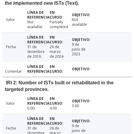
the implemented new ISTs (Text).
Valor
Not
Not
Partially
available
available
completed
9 de
Fecha
31 de
26 de
junio de
diciembre
marzo
2023
de 2016
de 2024
Comentar
IRI 2: Number of ISTs built or rehabilitated in the
targeted provinces.
Valor
3.00
0.00
4.00
9 de
Fecha
31 de
26 de
junio de
diciembre
marzo