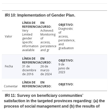
IRI 10: Implementation of Gender Plan.
Diagnostic
Very
Achieved:
of
Limited
Monitoring
Valor
access,
gender
of
persistence,
specific
access,
and
information
persistence
graduation
available
and gr
9 de
Fecha
31 de
26 de
junio de
diciembre
marzo
2023
de 2016
de 2024
Comentar
IRI 11: Survey on beneficiary communities’
satisfaction in the targeted provinces regarding: (a) the
process of social management and (b) the results of