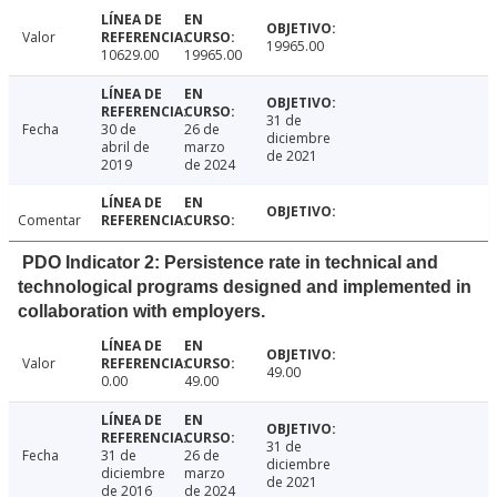
Valor
19965.00
10629.00
19965.00
31 de
Fecha
30 de
26 de
diciembre
abril de
marzo
de 2021
2019
de 2024
Comentar
PDO Indicator 2: Persistence rate in technical and
technological programs designed and implemented in
collaboration with employers.
Valor
49.00
0.00
49.00
31 de
Fecha
31 de
26 de
diciembre
diciembre
marzo
de 2021
de 2016
de 2024