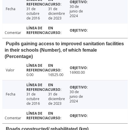
30 de
Fecha
31 de
31 de
junio de
octubre
diciembre
2024
de 2016
de 2023
Comentar
Pupils gaining access to improved sanitation facilities
in their schools (Number), of which female
(Percentage)
Valor
16900.00
0.00
16525.00
30 de
Fecha
31 de
31 de
junio de
octubre
diciembre
2024
de 2016
de 2023
Comentar
Roads constructed/ rehabilitated (km)