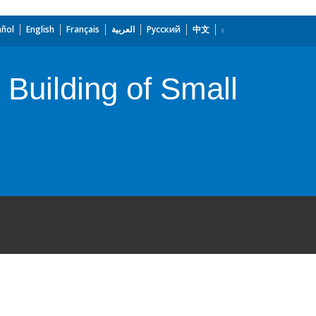
añol
English
Français
العربية
Русский
中文
 Building of Small