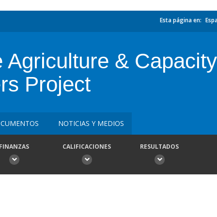
Esta página en:
Esp
e Agriculture & Capacity
rs Project
CUMENTOS
NOTICIAS Y MEDIOS
FINANZAS
CALIFICACIONES
RESULTADOS