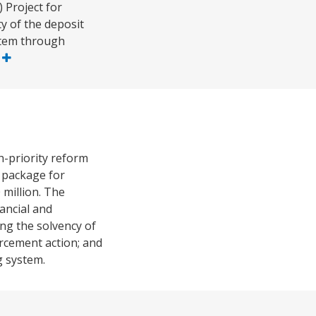
 Project for
ty of the deposit
ystem through
s
-priority reform
 package for
 million. The
nancial and
ing the solvency of
rcement action; and
g system.