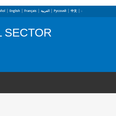
añol
English
Français
العربية
Русский
中文
L SECTOR