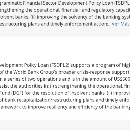
rammatic Financial Sector Development Policy Loan (FSDPL)
trengthening the operational, financial, and regulatory capaci
solvent banks; (ii) improving the solvency of the banking s
estructuring plans and timely enforcement action;...
Ver Má
velopment Policy Loan (FSDPL2) supports a program of high
t of the World Bank Group’s broader crisis-response support
 a series of two operations and is in the amount of US$500
sist the authorities in: (i) strengthening the operational, fi
und (DGF) for the resolution of insolvent banks; (ii) improv
 bank recapitalization/restructuring plans and timely enfo
 framework to improve resiliency and efficiency of the bankin