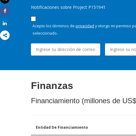
Imprimir
Notificaciones sobre Project P151941
Share
Share
Acepto los términos de
privacidad
y otorgo mi permiso pa
seleccionado.
Finanzas
Financiamiento (millones de US$
Entidad De Financiamiento