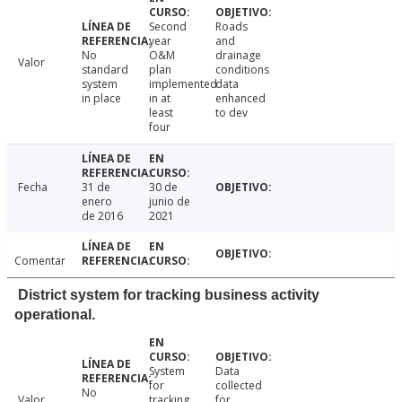
Second
Roads
year
and
No
O&M
drainage
Valor
standard
plan
conditions
system
implemented
data
in place
in at
enhanced
least
to dev
four
Fecha
31 de
30 de
enero
junio de
de 2016
2021
Comentar
District system for tracking business activity
operational.
System
Data
for
collected
No
Valor
tracking
for