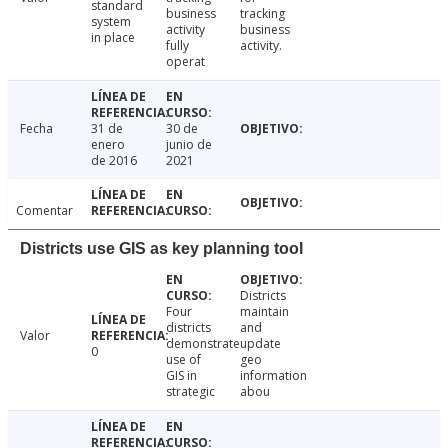
standard
business
tracking
system
activity
business
in place
fully
activity.
operat
Fecha
31 de
30 de
enero
junio de
de 2016
2021
Comentar
Districts use GIS as key planning tool
Districts
Four
maintain
districts
and
Valor
demonstrate
update
0
use of
geo
GIS in
information
strategic
abou