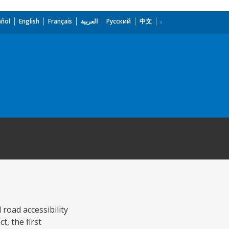
añol
English
Français
العربية
Русский
中文
road accessibility
t, the first