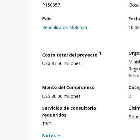
P150357
Close
País
Fech
República de Moldova
10 de
1
Orga
Costo total del proyecto
Minis
US$ 87.50 millones
Regio
Admin
Monto del Compromiso
Cate
US$ 80.00 millones
B
Servicios de consultoría
Últi
requeridos
Boar
TBD
Notes