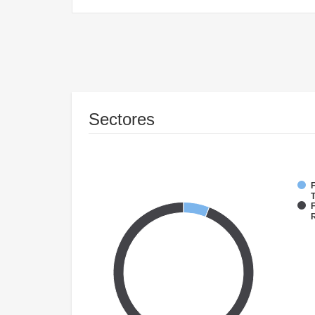
Sectores
F
T
F