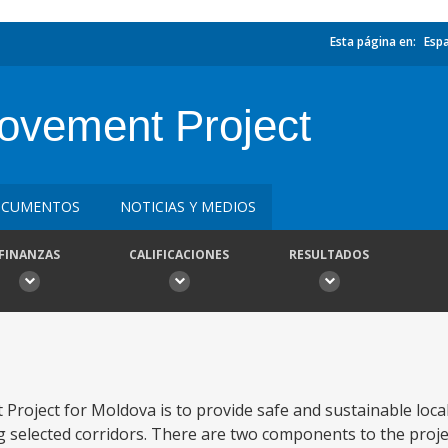
Esta página en:
Esp
ovement Project
CUMENTOS
NOTICIAS Y MEDIOS
FINANZAS
CALIFICACIONES
RESULTADOS
roject for Moldova is to provide safe and sustainable local 
g selected corridors. There are two components to the projec