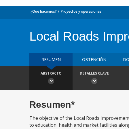
¿Qué hacemos?
Proyectos y operaciones
Local Roads Impr
RESUMEN
OBTENCIÓN
DO
ABSTRACTO
DETALLES CLAVE
Resumen*
The objective of the Local Roads Improvement P
to education, health and market facilities alon