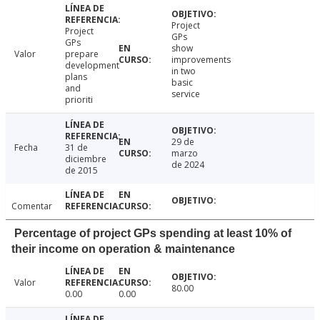
Project
Project
GPs
GPs
show
Valor
prepare
improvements
development
in two
plans
basic
and
service
prioriti
29 de
Fecha
31 de
marzo
diciembre
de 2024
de 2015
Comentar
Percentage of project GPs spending at least 10% of
their income on operation & maintenance
Valor
80.00
0.00
0.00