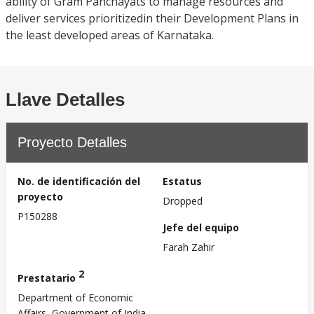
ability of Gram Panchayats to manage resources and
deliver services prioritizedin their Development Plans in
the least developed areas of Karnataka.
Llave Detalles
Proyecto Detalles
No. de identificación del
Estatus
proyecto
Dropped
P150288
Jefe del equipo
Farah Zahir
2
Prestatario
Department of Economic
Affairs, Government of India