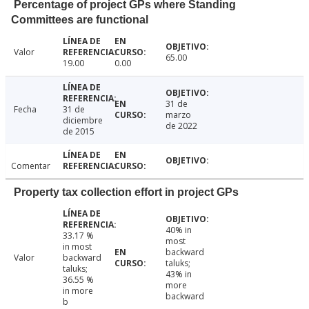
Percentage of project GPs where Standing
Committees are functional
Valor
65.00
19.00
0.00
31 de
Fecha
31 de
marzo
diciembre
de 2022
de 2015
Comentar
Property tax collection effort in project GPs
40% in
33.17 %
most
in most
backward
Valor
backward
taluks;
taluks;
43% in
36.55 %
more
in more
backward
b