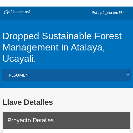
¿Qué hacemos?
Esta página en:
ES
dropdown
Dropped Sustainable Forest
Management in Atalaya,
Ucayali.
Llave Detalles
Proyecto Detalles