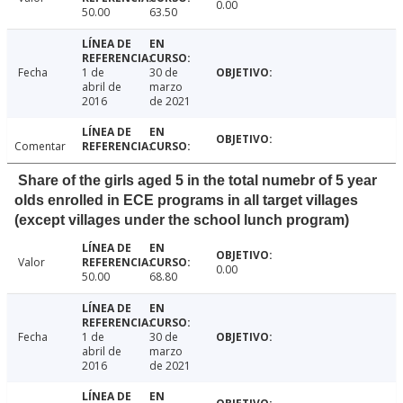
0.00
50.00
63.50
Fecha
1 de
30 de
abril de
marzo
2016
de 2021
Comentar
Share of the girls aged 5 in the total numebr of 5 year
olds enrolled in ECE programs in all target villages
(except villages under the school lunch program)
Valor
0.00
50.00
68.80
Fecha
1 de
30 de
abril de
marzo
2016
de 2021