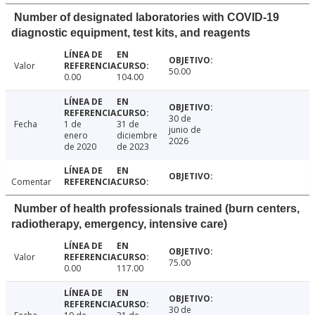
Number of designated laboratories with COVID-19
diagnostic equipment, test kits, and reagents
Valor
50.00
0.00
104.00
30 de
Fecha
1 de
31 de
junio de
enero
diciembre
2026
de 2020
de 2023
Comentar
Number of health professionals trained (burn centers,
radiotherapy, emergency, intensive care)
Valor
75.00
0.00
117.00
30 de