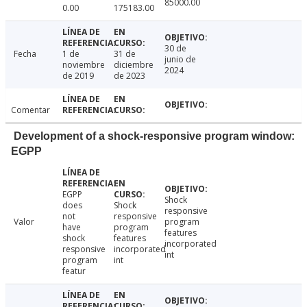
85000.00
0.00
175183.00
30 de
Fecha
1 de
31 de
junio de
noviembre
diciembre
2024
de 2019
de 2023
Comentar
Development of a shock-responsive program window:
EGPP
EGPP
Shock
does
Shock
responsive
not
responsive
Valor
program
have
program
features
shock
features
incorporated
responsive
incorporated
int
program
int
featur