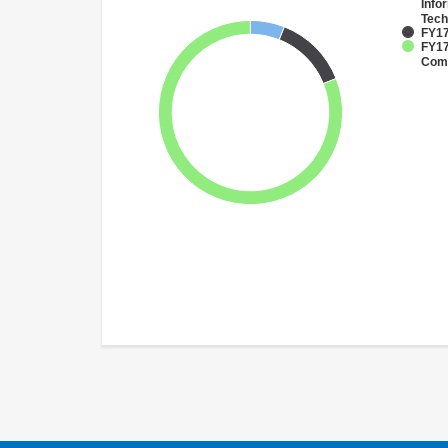
Info
Tech
FY17
FY17
Comm