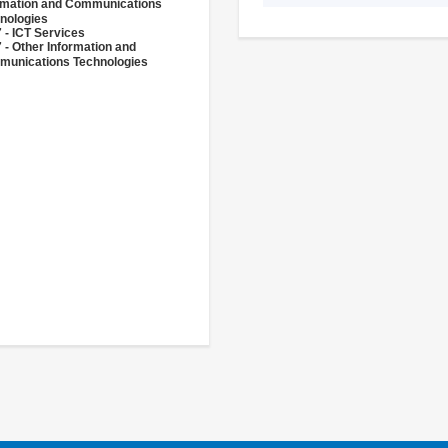
rmation and Communications
nologies
 - ICT Services
 - Other Information and
unications Technologies