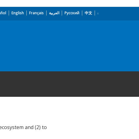
añol
English
Français
العربية
Русский
中文
ecosystem and (2) to