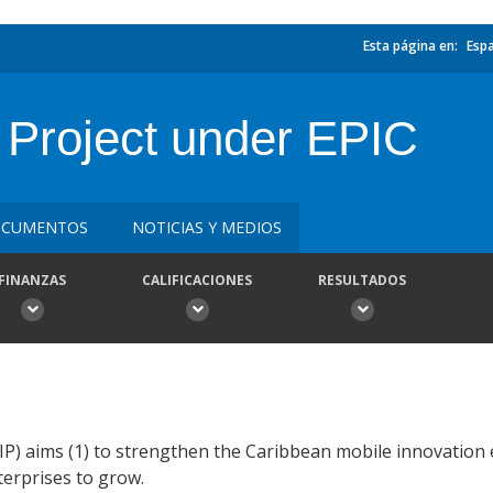
Esta página en:
Esp
 Project under EPIC
CUMENTOS
NOTICIAS Y MEDIOS
FINANZAS
CALIFICACIONES
RESULTADOS
P) aims (1) to strengthen the Caribbean mobile innovation 
terprises to grow.