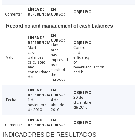
Comentar
Recording and management of cash balances
This
Most
Control
area
cash
and
has
Valor
balances
efficiency
improved
calculated
of
as a
and
revenuecollection
result of
consolidated
and b
the
dai
introduc
30 de
Fecha
1 de
4 de
diciembre
noviembre
abril de
de 2016
de 2010
2016
Comentar
INDICADORES DE RESULTADOS