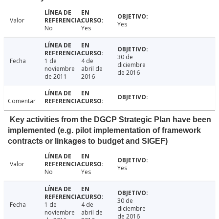
Valor
Yes
No
Yes
30 de
Fecha
1 de
4 de
diciembre
noviembre
abril de
de 2016
de 2011
2016
Comentar
Key activities from the DGCP Strategic Plan have been
implemented (e.g. pilot implementation of framework
contracts or linkages to budget and SIGEF)
Valor
Yes
No
Yes
30 de
Fecha
1 de
4 de
diciembre
noviembre
abril de
de 2016