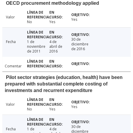
OECD procurement methodology applied
Valor
Yes
No
Yes
30 de
Fecha
1 de
4 de
diciembre
noviembre
abril de
de 2016
de 2011
2016
Comentar
Pilot sector strategies (education, health) have been
prepared with substantial complete costing of
investments and recurrent expenditure
Valor
Yes
No
Yes
30 de
Fecha
1 de
4 de
diciembre