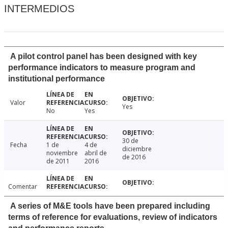
INTERMEDIOS
A pilot control panel has been designed with key
performance indicators to measure program and
institutional performance
Valor
Yes
No
Yes
30 de
Fecha
1 de
4 de
diciembre
noviembre
abril de
de 2016
de 2011
2016
Comentar
A series of M&E tools have been prepared including
terms of reference for evaluations, review of indicators