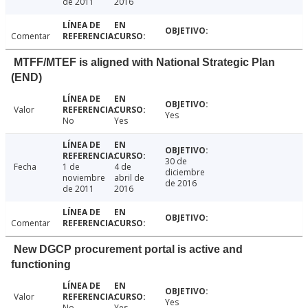
de 2011
2016
Comentar
MTFF/MTEF is aligned with National Strategic Plan
(END)
Valor
Yes
No
Yes
30 de
Fecha
1 de
4 de
diciembre
noviembre
abril de
de 2016
de 2011
2016
Comentar
New DGCP procurement portal is active and
functioning
Valor
Yes
No
Yes