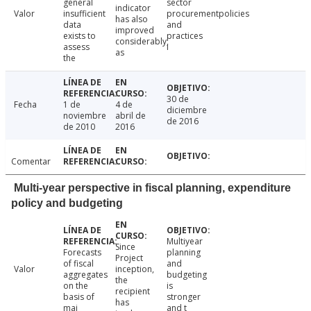
general
sector
indicator
Valor
insufficient
procurementpolicies
has also
data
and
improved
exists to
practices
considerably,
assess
i
as
the
30 de
Fecha
1 de
4 de
diciembre
noviembre
abril de
de 2016
de 2010
2016
Comentar
Multi-year perspective in fiscal planning, expenditure
policy and budgeting
Multiyear
Since
Forecasts
planning
Project
of fiscal
and
Valor
inception,
aggregates
budgeting
the
on the
is
recipient
basis of
stronger
has
mai
and t