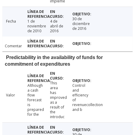
impleme
30 de
Fecha
1 de
4 de
diciembre
noviembre
abril de
de 2016
de 2010
2016
Comentar
Predictability in the availability of funds for
commitment of expenditures
This
Although
Control
area
a cash
and
has
Valor
flow
efficiency
improved
forecast
of
as a
is
revenuecollection
result of
prepared
and b
the
for the
introduc
30 de