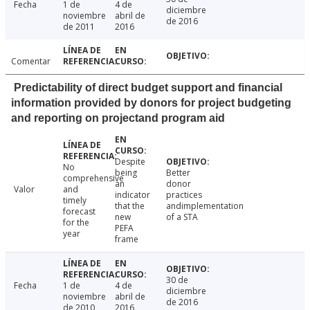
Fecha
1 de
4 de
diciembre
noviembre
abril de
de 2016
de 2011
2016
Comentar
Predictability of direct budget support and financial
information provided by donors for project budgeting
and reporting on projectand program aid
Despite
No
being
Better
comprehensive
an
donor
Valor
and
indicator
practices
timely
that the
andimplementation
forecast
new
of a STA
for the
PEFA
year
frame
30 de
Fecha
1 de
4 de
diciembre
noviembre
abril de
de 2016
de 2010
2016