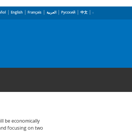
añol
English
Français
العربية
Русский
中文
ill be economically
s and focusing on two