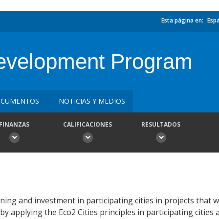
Esta página en:
Esp
Development Program
CUMENTOS
NOTICIAS Y MEDIOS
FINANZAS
CALIFICACIONES
RESULTADOS
ning and investment in participating cities in projects that w
 by applying the Eco2 Cities principles in participating citie