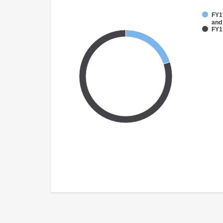
FY17
and
FY17