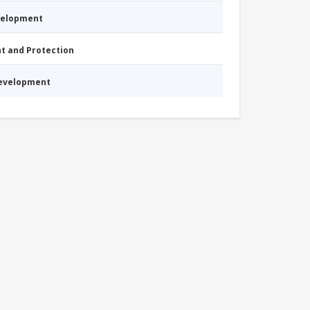
evelopment
nt and Protection
Development