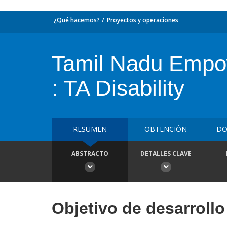
¿Qué hacemos?
Proyectos y operaciones
Tamil Nadu Empow
: TA Disability
RESUMEN
OBTENCIÓN
DO
ABSTRACTO
DETALLES CLAVE
Objetivo de desarrollo