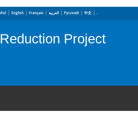
añol
English
Français
العربية
Русский
中文
eduction Project