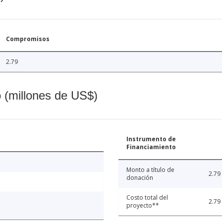
Compromisos
2.79
o (millones de US$)
Instrumento de
Financiamiento
Monto a título de
2.79
donación
Costo total del
2.79
proyecto**