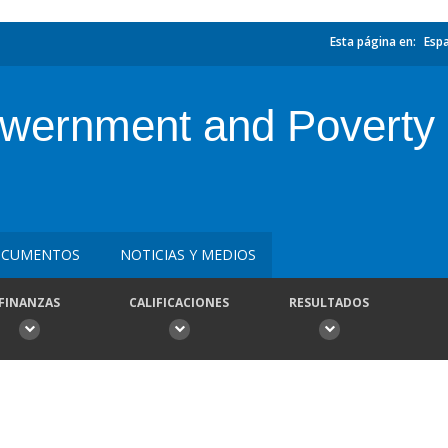
Esta página en:
Esp
ernment and Poverty R
CUMENTOS
NOTICIAS Y MEDIOS
FINANZAS
CALIFICACIONES
RESULTADOS