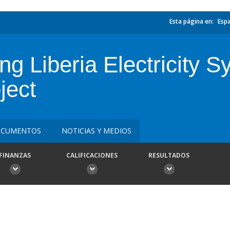
Esta página en:
Esp
ng Liberia Electricity 
ject
CUMENTOS
NOTICIAS Y MEDIOS
FINANZAS
CALIFICACIONES
RESULTADOS