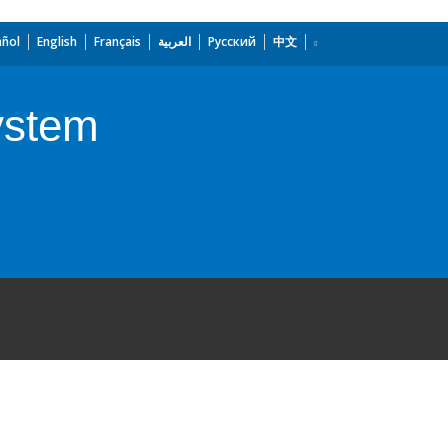
añol
English
Français
العربية
Русский
中文
System