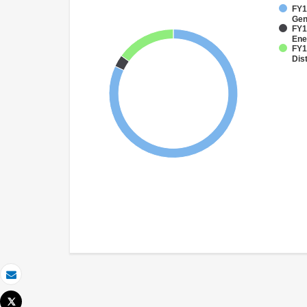
FY1
Gen
FY1
Ene
FY1
Dist
Correo electrónico
Tweet