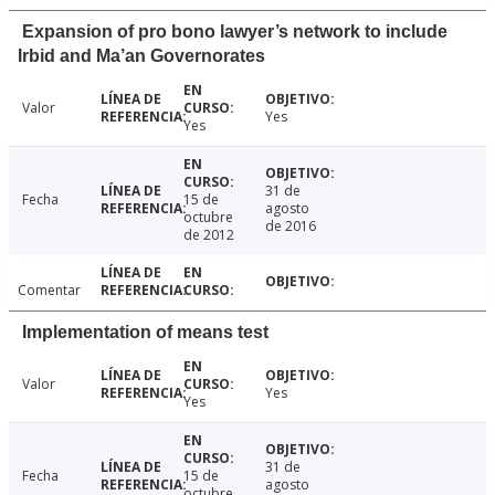
Expansion of pro bono lawyer’s network to include
Irbid and Ma’an Governorates
Valor
Yes
Yes
31 de
Fecha
15 de
agosto
octubre
de 2016
de 2012
Comentar
Implementation of means test
Valor
Yes
Yes
31 de
Fecha
15 de
agosto
octubre