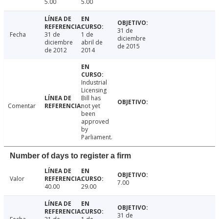
5.00
5.00
31 de
Fecha
31 de
1 de
diciembre
diciembre
abril de
de 2015
de 2012
2014
Industrial
Licensing
Bill has
Comentar
not yet
been
approved
by
Parliament.
Number of days to register a firm
Valor
7.00
40.00
29.00
31 de