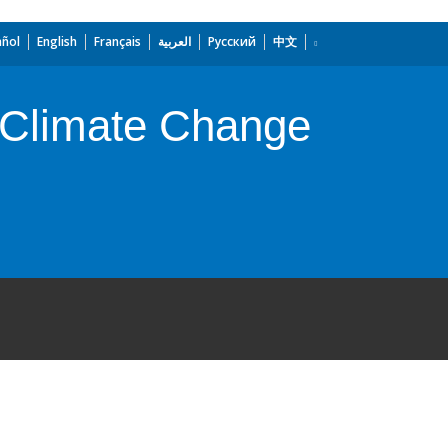
añol
English
Français
العربية
Русский
中文
 Climate Change