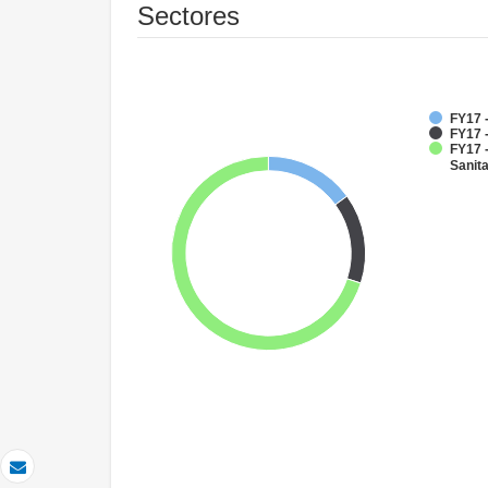
Sectores
FY17 -
FY17 -
FY17 
Sanit
Correo electrónico