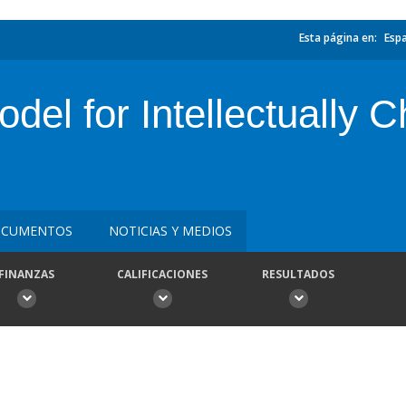
Esta página en:
Esp
del for Intellectually 
CUMENTOS
NOTICIAS Y MEDIOS
FINANZAS
CALIFICACIONES
RESULTADOS