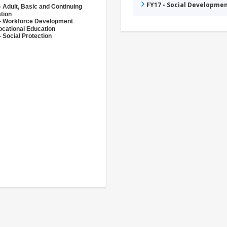
FY17 - Social Developme
- Adult, Basic and Continuing
tion
- Workforce Development
ocational Education
 Social Protection