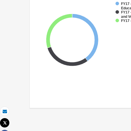
FY17 
Educa
FY17 
and V
FY17 -
Correo electrónico
Tweet
Imprimir