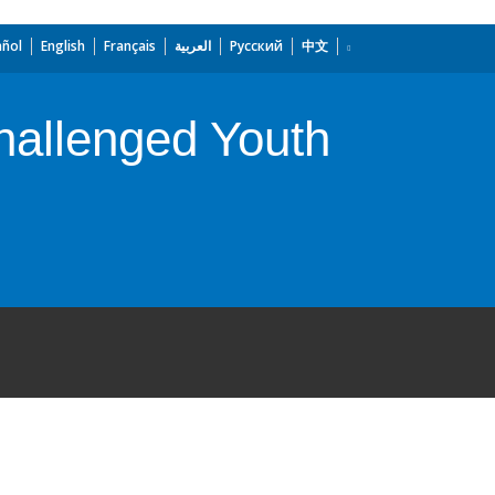
añol
English
Français
العربية
Русский
中文
Challenged Youth