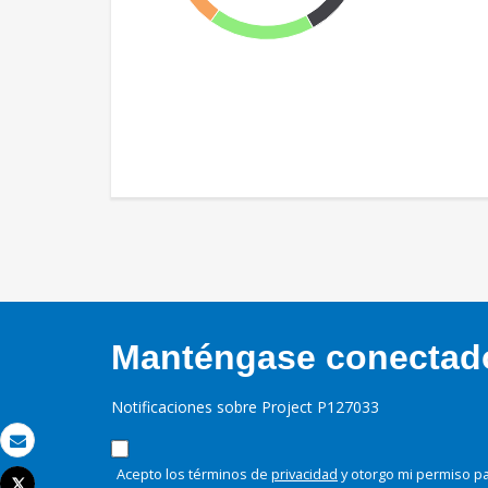
Manténgase conectado,
Notificaciones sobre Project P127033
Correo electrónico
Acepto los términos de
privacidad
y otorgo mi permiso pa
Tweet