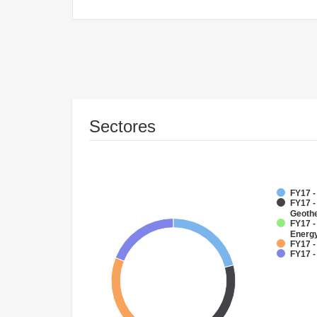
Sectores
FY17 
FY17 
Geoth
FY17 -
Energy
FY17 -
FY17 -