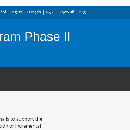
añol
English
Français
العربية
Русский
中文
ram Phase II
a is to support the
tion of incremental