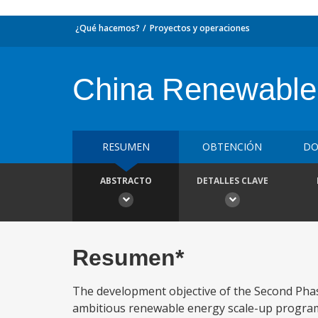
¿Qué hacemos?
Proyectos y operaciones
China Renewable 
RESUMEN
OBTENCIÓN
DO
ABSTRACTO
DETALLES CLAVE
Resumen*
The development objective of the Second Phas
ambitious renewable energy scale-up program 