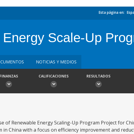
Esta página en:
Esp
Energy Scale-Up Prog
CUMENTOS
NOTICIAS Y MEDIOS
FINANZAS
CALIFICACIONES
RESULTADOS
e of Renewable Energy Scaling-Up Program Project for Chin
in China with a focus on efficiency improvement and reduc