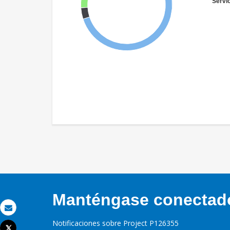
Servi
Manténgase conectado,
Correo electrónico
Notificaciones sobre Project P126355
Tweet