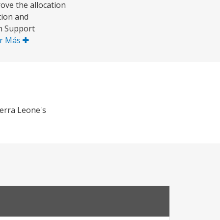
ove the allocation
tion and
on Support
r Más
ierra Leone's