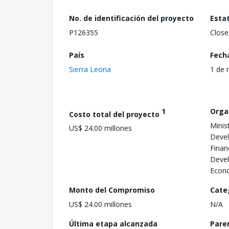
No. de identificación del proyecto
Esta
P126355
Close
País
Fech
Sierra Leona
1 de 
1
Orga
Costo total del proyecto
Minis
US$ 24.00 millones
Devel
Finan
Devel
Econ
Monto del Compromiso
Cate
US$ 24.00 millones
N/A
Última etapa alcanzada
Pare