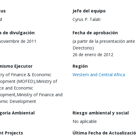
tus
Jefe del equipo
d
Cyrus P. Talati
a de divulgación
Fecha de aprobación
noviembre de 2011
(a partir de la presentación ante 
Directorio)
26 de enero de 2012
nismo Ejecutor
Región
try of Finance & Economic
Western and Central Africa
opment (MOFED),Ministry of
ce and Economic
opment,Ministry of Finance and
omic Development
goría Ambiental
Riesgo ambiental y social
No aplicable
nt Projects
Última Fecha de Actualizaci