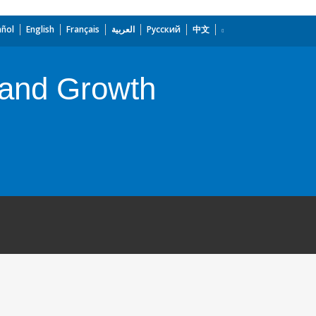
añol
English
Français
العربية
Русский
中文
 and Growth