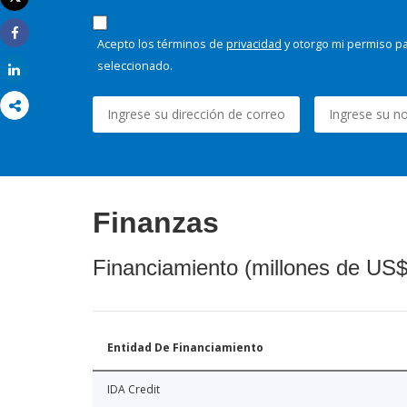
Imprimir
Acepto los términos de
privacidad
y otorgo mi permiso pa
Share
seleccionado.
Share
Finanzas
Financiamiento (millones de US$
Entidad De Financiamiento
IDA Credit