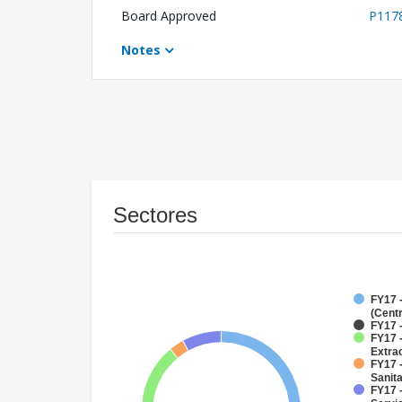
Board Approved
P117
Notes
Sectores
FY17 
(Cent
FY17 
FY17 
Extra
FY17 
Sanit
FY17 -