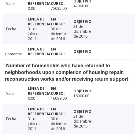
Valor
42000.00
0.00
75035.00
31 de
Fecha
31 de
30 de
diciembre
julio de
diciembre
de 2016
2011
de 2016
Comentar
Number of households who have returned to
neighborhoods upon completion of housing repair,
reconstruction works and/or receiving return support
Valor
16000.00
0.00
16099.00
31 de
Fecha
31 de
30 de
diciembre
julio de
diciembre
de 2016
2011
de 2016