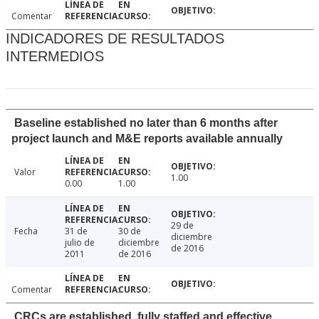
Comentar
INDICADORES DE RESULTADOS
INTERMEDIOS
Baseline established no later than 6 months after
project launch and M&E reports available annually
Valor
1.00
0.00
1.00
29 de
Fecha
31 de
30 de
diciembre
julio de
diciembre
de 2016
2011
de 2016
Comentar
CRCs are established, fully staffed and effective