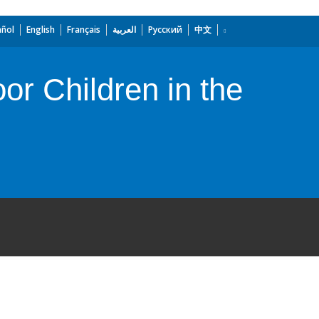
añol
English
Français
العربية
Русский
中文
r Children in the