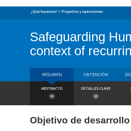
¿Qué hacemos?
Proyectos y operaciones
Safeguarding Huma
context of recurrin
RESUMEN
OBTENCIÓN
DO
ABSTRACTO
DETALLES CLAVE
Objetivo de desarrollo