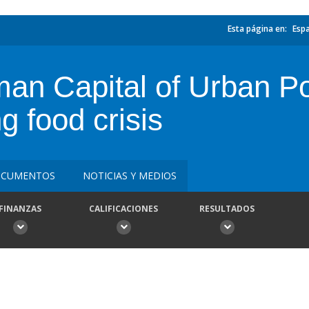
Esta página en:
Esp
n Capital of Urban Poo
g food crisis
CUMENTOS
NOTICIAS Y MEDIOS
FINANZAS
CALIFICACIONES
RESULTADOS