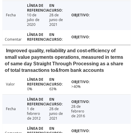
Fecha
10 de
28 de
julio de
junio de
2020
2021
Comentar
Improved quality, reliability and cost-efficiency of
small value payments operations, measured in terms
of same day Straight Through Processing as a share
of total transactions to&from bank accounts
Valor
>40%
0%
63%
28 de
Fecha
1 de
28 de
febrero
febrero
junio de
de 2016
de 2012
2021