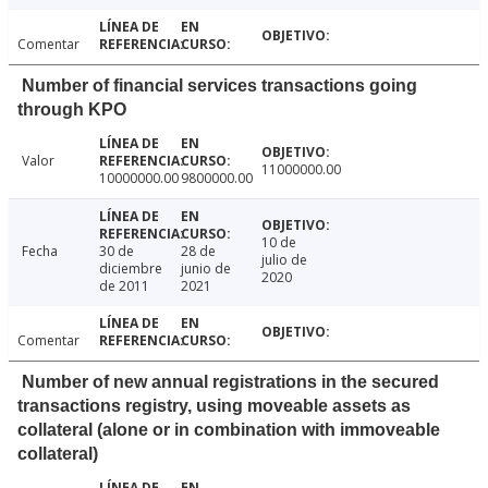
Comentar
Number of financial services transactions going
through KPO
Valor
11000000.00
10000000.00
9800000.00
10 de
Fecha
30 de
28 de
julio de
diciembre
junio de
2020
de 2011
2021
Comentar
Number of new annual registrations in the secured
transactions registry, using moveable assets as
collateral (alone or in combination with immoveable
collateral)