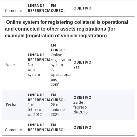
Comentar
Online system for registering collateral is operational
and connected to other assets registrations (for
example (registration of vehicle registration)
Online
registration
Valor
No
system
Yes
online
is
system
operational
and
conn
28 de
Fecha
1 de
28 de
febrero
febrero
junio de
de 2016
de 2012
2021
Comentar