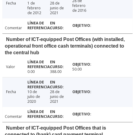
28 de
Fecha
1 de
28 de
febrero
febrero
junio de
de 2016
de 2012
2021
Comentar
Number of ICT-equipped Post Offices (with installed,
operational front office cash terminals) connected to
the central hub
Valor
50.00
0.00
388.00
Fecha
10 de
28 de
julio de
junio de
2020
2021
Comentar
Number of ICT-equipped Post Offices that is
connected to (bank) card payment terminal