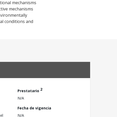
tutional mechanisms
ective mechanisms
nvironmentally
cal conditions and
2
Prestatario
N/A
Fecha de vigencia
el
N/A