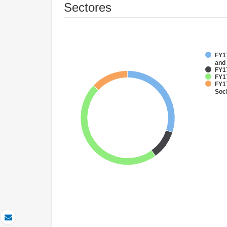
Sectores
FY17
and
FY1
FY17
FY17
Soci
Correo electrónico