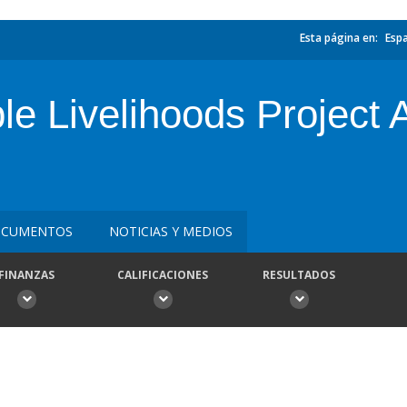
Esta página en:
Esp
e Livelihoods Project A
CUMENTOS
NOTICIAS Y MEDIOS
FINANZAS
CALIFICACIONES
RESULTADOS