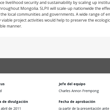
e livelihood security and sustainability by scaling up insti
throughout Mongolia. SLPII will scale-up nationwide the eff
n the local communities and governments. A wide range of e
y viable project activities would help to preserve the ecologi
able manner.
tus
Jefe del equipo
d
Charles Annor-Frempong
a de divulgación
Fecha de aprobación
 abril de 2011
(a partir de la presentación ante 