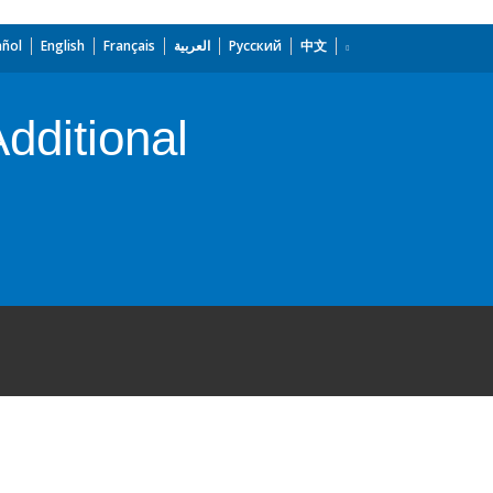
añol
English
Français
العربية
Русский
中文
dditional