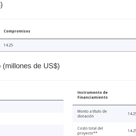
)
Compromisos
14.25
o (millones de US$)
Instrumento de
Financiamiento
Monto a título de
14.2
donación
Costo total del
14.2
proyecto**