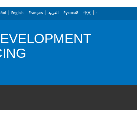
añol
English
Français
العربية
Русский
中文
DEVELOPMENT
CING