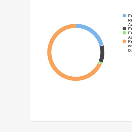
FY
Re
Ac
FY
FY
Ag
FY
co
bu