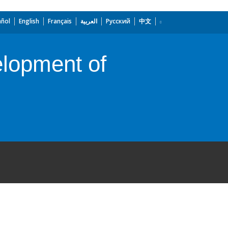
añol
English
Français
العربية
Русский
中文
elopment of