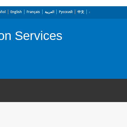
añol
English
Français
العربية
Русский
中文
on Services