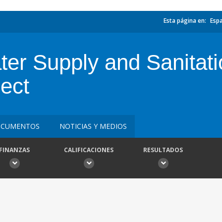
Esta página en:
Esp
er Supply and Sanitati
ect
CUMENTOS
NOTICIAS Y MEDIOS
FINANZAS
CALIFICACIONES
RESULTADOS