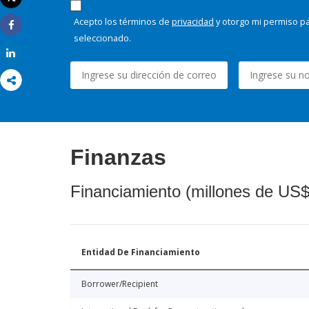
Imprimir
Acepto los términos de
privacidad
y otorgo mi permiso pa
Share
seleccionado.
Share
Finanzas
Financiamiento (millones de US$
Entidad De Financiamiento
Borrower/Recipient