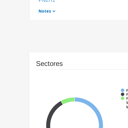
P162712
Notes
Sectores
F
F
W