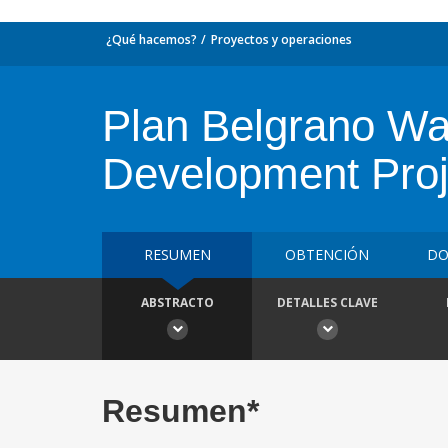
¿Qué hacemos?
Proyectos y operaciones
Plan Belgrano Wat
Development Proj
RESUMEN
OBTENCIÓN
DO
ABSTRACTO
DETALLES CLAVE
Resumen*