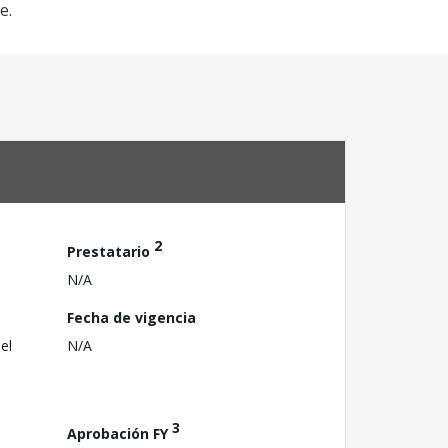
e.
2
Prestatario
N/A
Fecha de vigencia
el
N/A
3
Aprobación FY