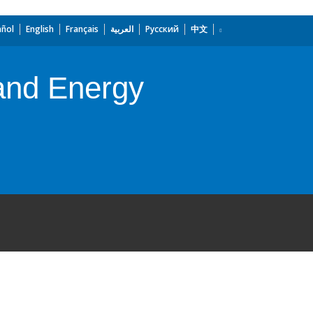
añol
English
Français
العربية
Русский
中文
 and Energy