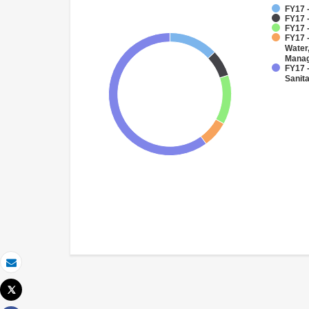
FY17 -
FY17 
FY17 -
FY17 -
Water
Mana
FY17 
Sanit
Correo electrónico
Tweet
Imprimir