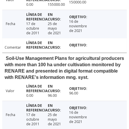
150000.00
0.00
155000.00
16 de
Fecha
17 de
25 de
noviembre
octubre
mayo
de 2021
de 2011
de 2021
Comentar
Soil-Use Management Plans for agricultural producers
with more than 100 ha under cultivation monitored by
RENARE and presented in digital format compatible
with RENARE's information mng. syst.
Valor
96.00
0.00
96.00
16 de
Fecha
17 de
25 de
noviembre
octubre
mayo
de 2021
de 2011
de 2021