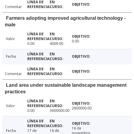
Comentar
Farmers adopting improved agricultural technology -
male
Valor
0.00
0.00
4009.00
Fecha
Comentar
Land area under sustainable landscape management
practices
Valor
2800000.00
0.00
3600000.00
16 de
Fecha
17 de
16 de
noviembre