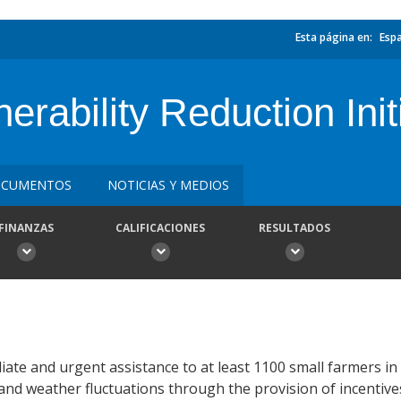
Esta página en:
Esp
rability Reduction Init
CUMENTOS
NOTICIAS Y MEDIOS
FINANZAS
CALIFICACIONES
RESULTADOS
diate and urgent assistance to at least 1100 small farmers i
s and weather fluctuations through the provision of incentiv