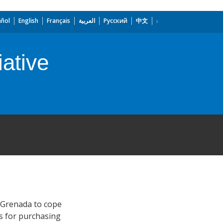
añol
English
Français
العربية
Русский
中文
iative
n Grenada to cope
es for purchasing