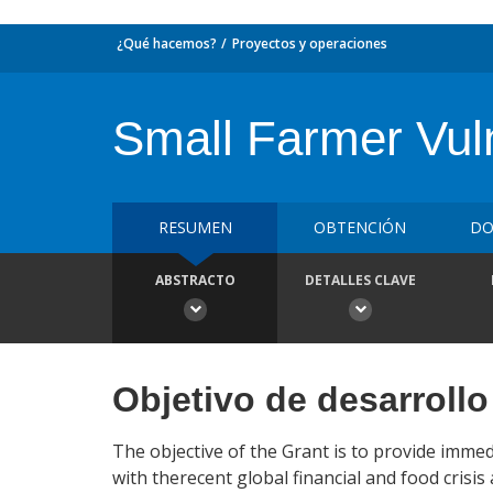
¿Qué hacemos?
Proyectos y operaciones
Small Farmer Vulne
RESUMEN
OBTENCIÓN
DO
ABSTRACTO
DETALLES CLAVE
Objetivo de desarrollo
The objective of the Grant is to provide imme
with therecent global financial and food crisi