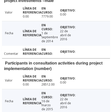
project investments –male
Valor
0.00
0.00
7779.00
22 de
Fecha
1 de
abril de
septiembre
2016
de 2014
Comentar
Participants in consultation activities during project
implementation (number)
Valor
0.00
0.00
28512.00
22 de
Fecha
16 de
abril de
marzo
2016
de 2015