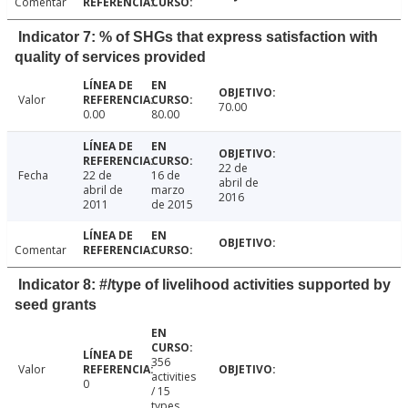
Comentar
Indicator 7: % of SHGs that express satisfaction with
quality of services provided
Valor
70.00
0.00
80.00
22 de
Fecha
22 de
16 de
abril de
abril de
marzo
2016
2011
de 2015
Comentar
Indicator 8: #/type of livelihood activities supported by
seed grants
356
Valor
activities
0
/ 15
types