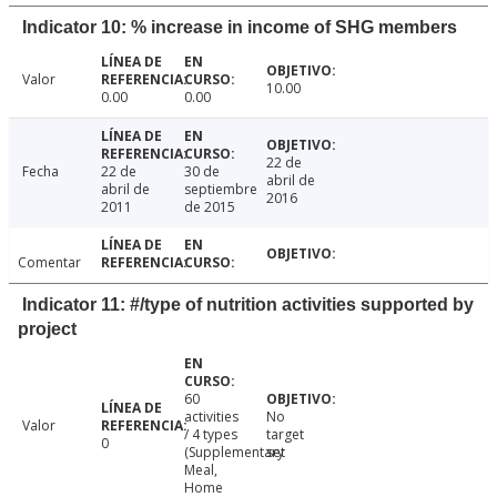
Indicator 10: % increase in income of SHG members
Valor
10.00
0.00
0.00
22 de
Fecha
22 de
30 de
abril de
abril de
septiembre
2016
2011
de 2015
Comentar
Indicator 11: #/type of nutrition activities supported by
project
60
activities
No
Valor
/ 4 types
target
0
(Supplementary
set
Meal,
Home