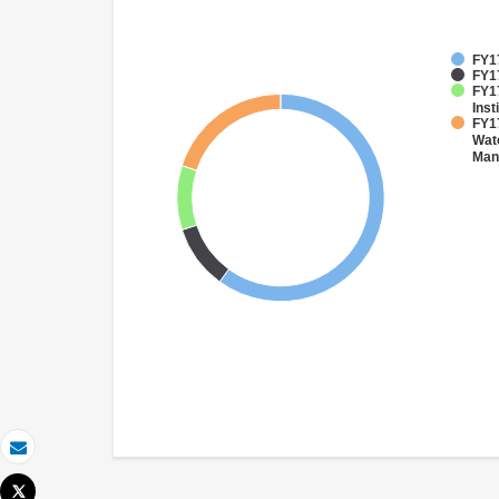
FY1
FY17
FY17
Inst
FY17
Wate
Man
Correo electrónico
Tweet