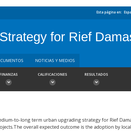
Esta página en:
Esp
Strategy for Rief Dam
CUMENTOS
NOTICIAS Y MEDIOS
FINANZAS
CALIFICACIONES
RESULTADOS
 medium-to-long term urban upgrading strategy for Rief Dama
ojects.The overall expected outcome is the adoption by loca