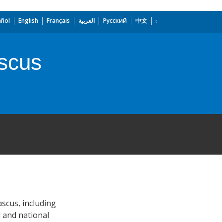
añol
English
Français
العربية
Русский
中文
ascus
scus, including
l and national