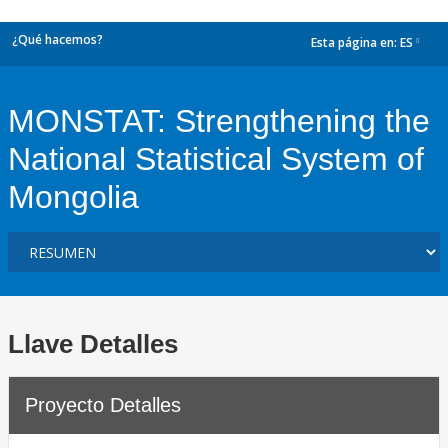
¿Qué hacemos?
Esta página en:
ES
dropdown
MONSTAT: Strengthening the
National Statistical System of
Mongolia
Llave Detalles
Proyecto Detalles