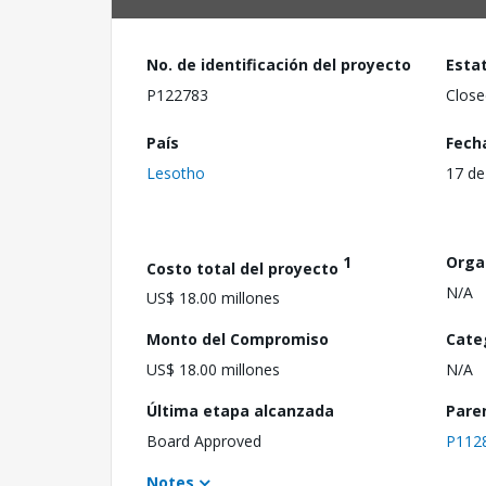
No. de identificación del proyecto
Esta
P122783
Close
País
Fech
Lesotho
17 de
1
Orga
Costo total del proyecto
N/A
US$ 18.00 millones
Monto del Compromiso
Cate
US$ 18.00 millones
N/A
Última etapa alcanzada
Pare
Board Approved
P112
Notes