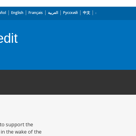
añol
English
Français
العربية
Русский
中文
dit
 to support the
in the wake of the