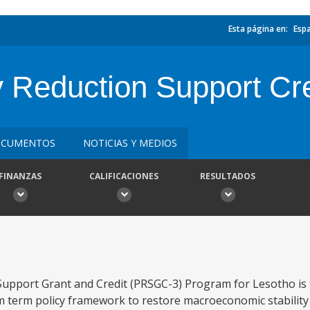
Esta página en:
Esp
y Reduction Support Cre
CUMENTOS
NOTICIAS Y MEDIOS
FINANZAS
CALIFICACIONES
RESULTADOS
 Support Grant and Credit (PRSGC-3) Program for Lesotho is
 term policy framework to restore macroeconomic stability 