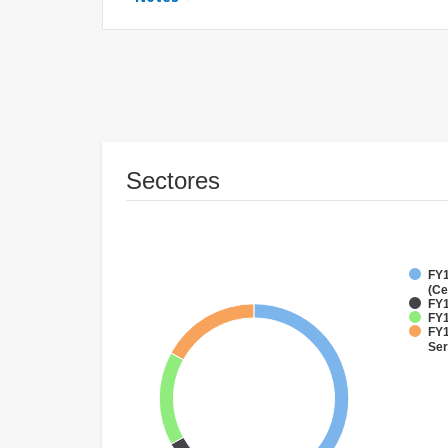
Sectores
FY1
(Ce
FY1
FY1
FY1
Ser