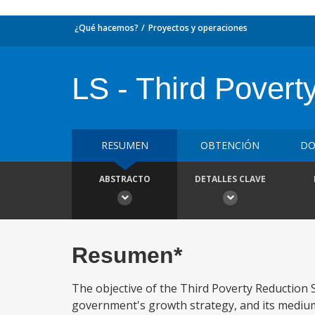
¿Qué hacemos?
Proyectos y operaciones
LS - Third Povert
RESUMEN
OBTENCIÓN
DO
ABSTRACTO
DETALLES CLAVE
Resumen*
The objective of the Third Poverty Reduction
government's growth strategy, and its medium