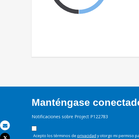
Manténgase conectado,
Notificaciones sobre Project P122783
Correo electrónico
Acepto los términos de
privacidad
y otorgo mi permiso pa
Tweet