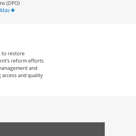
ons (DPO)
 Más
 to restore
ent’s reform efforts
re management and
 access and quality