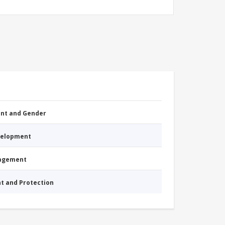
nt and Gender
evelopment
nagement
nt and Protection