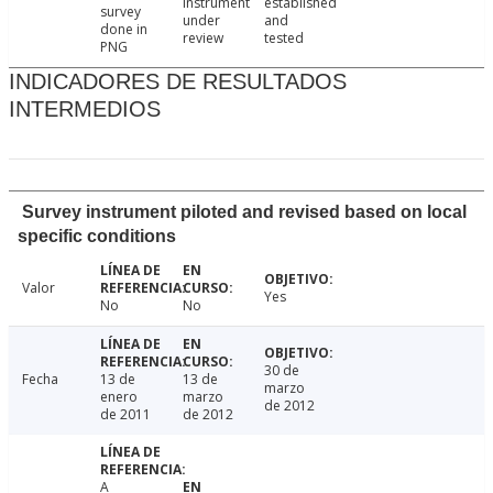
instrument
established
survey
under
and
done in
review
tested
PNG
INDICADORES DE RESULTADOS
INTERMEDIOS
Survey instrument piloted and revised based on local
specific conditions
Valor
Yes
No
No
30 de
Fecha
13 de
13 de
marzo
enero
marzo
de 2012
de 2011
de 2012
A