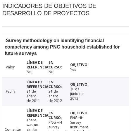
INDICADORES DE OBJETIVOS DE
DESARROLLO DE PROYECTOS
Survey methodology on identifying financial
competency among PNG household established for
future surveys
Valor
Yes
No
No
30 de
Fecha
31 de
31 de
junio de
enero
enero
2012
de 2011
de 2012
PNG HH
There
PNG HH
Survey
was no
survey
instrument
Comentar
similar